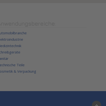
Anwendungsbereiche:
utomobilbranche
lektroindustrie
edizintechnik
chreibgeräte
anitär
echnische Teile
osmetik & Verpackung