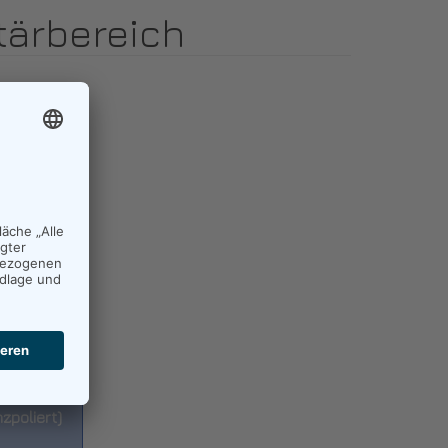
tärbereich
lterung
zpoliert)