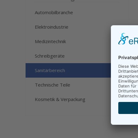
Automobilbranche
Elektroindustrie
Medizintechnik
Schreibgeräte
Sanitärbereich
Technische Teile
Kosmetik & Verpackung