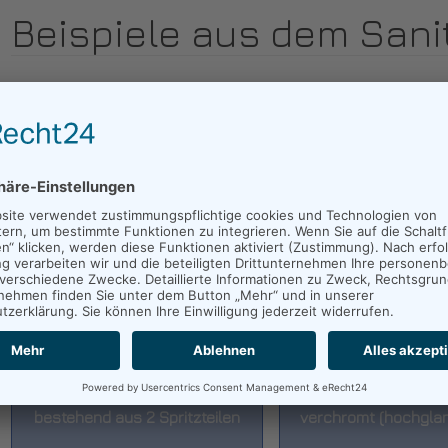
Beispiele aus dem Sani
Innenleben Duschkopf
Abdeckung Duschha
bestehend aus 2 Spritzteilen
verchromt (hochglan