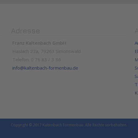
Adresse
Franz Kaltenbach GmbH
A
Haslach 22a, 79263 Simonswald
E
Telefon: 0 76 83 / 3 36
M
info@kaltenbach-formenbau.de
S
S
T
K
Copyright © 2017 Kaltenbach Formenbau. Alle Rechte vorbehalten.