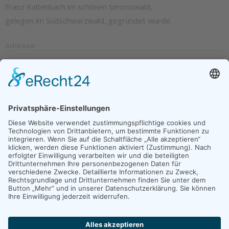
Franz Kaltenbach im schönen Simonswald,
gelegen im Südschwarzwald, gegründet wurde.
Adresse
Franz Kaltenbach GmbH
Haslach 22a, 79263 Simonswald
Telefon: 0 76 83 / 3 36
info@kaltenbach-formenbau.de
Anwendungsbereiche:
Automobilbranche
Elektroindustrie
Medizintechnik
Schreibgeräte
Sanitär
Technische Teile
Kosmetik & Verpackung